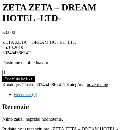
ZETA ZETA – DREAM
HOTEL -LTD-
€
33.00
ZETA ZETA – DREAM HOTEL -LTD-
25.10.2019
5024545867411
Dostupné na objednávku
množstvo
ZETA
Pridať do košíka
ZETA
Katalógové číslo:
5024545867411
Kategória:
nové platne
-
DREAM
Recenzie (0)
HOTEL
-
Recenzie
LTD-
Nikto zatiaľ nepridal hodnotenie.
Pridajte prvú recenziu pre “ZETA ZETA – DREAM HOTEL -