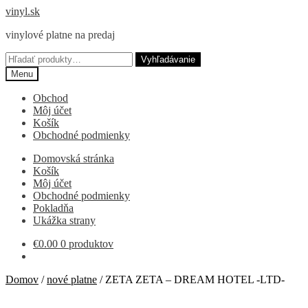
Preskočiť
Preskočiť
vinyl.sk
na
na
vinylové platne na predaj
navigáciu
obsah
Hľadať:
Vyhľadávanie
Menu
Obchod
Môj účet
Košík
Obchodné podmienky
Domovská stránka
Košík
Môj účet
Obchodné podmienky
Pokladňa
Ukážka strany
€
0.00
0 produktov
Domov
/
nové platne
/
ZETA ZETA – DREAM HOTEL -LTD-