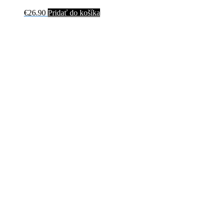
€
26.90
Pridať do košíka
ABRAMIS BRAMA – NAR.. -GATEF
€
32.00
Pridať do košíka