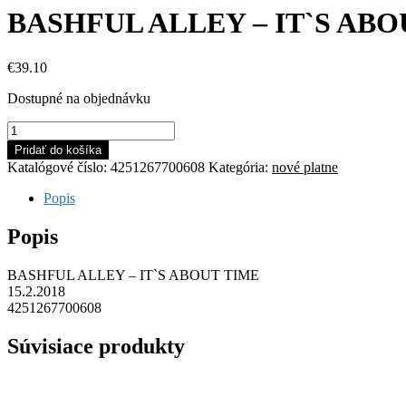
BASHFUL ALLEY – IT`S ABO
€
39.10
Dostupné na objednávku
množstvo
BASHFUL
Pridať do košíka
ALLEY
Katalógové číslo:
4251267700608
Kategória:
nové platne
-
IT`S
Popis
ABOUT
TIME
Popis
BASHFUL ALLEY – IT`S ABOUT TIME
15.2.2018
4251267700608
Súvisiace produkty