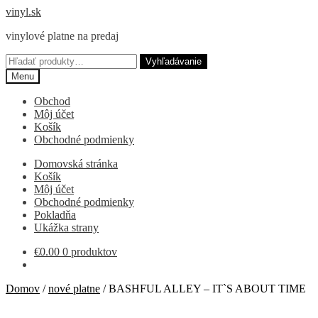
Preskočiť
Preskočiť
vinyl.sk
na
na
vinylové platne na predaj
navigáciu
obsah
Hľadať:
Vyhľadávanie
Menu
Obchod
Môj účet
Košík
Obchodné podmienky
Domovská stránka
Košík
Môj účet
Obchodné podmienky
Pokladňa
Ukážka strany
€
0.00
0 produktov
Domov
/
nové platne
/
BASHFUL ALLEY – IT`S ABOUT TIME