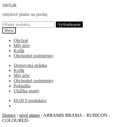
Preskočiť
Preskočiť
vinyl.sk
na
na
vinylové platne na predaj
navigáciu
obsah
Hľadať:
Vyhľadávanie
Menu
Obchod
Môj účet
Košík
Obchodné podmienky
Domovská stránka
Košík
Môj účet
Obchodné podmienky
Pokladňa
Ukážka strany
€
0.00
0 produktov
Domov
/
nové platne
/
ABRAMIS BRAMA – RUBICON -
COLOURED-