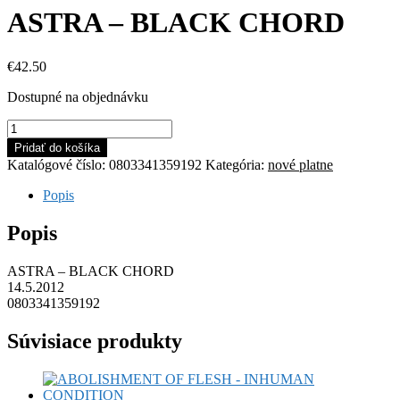
ASTRA – BLACK CHORD
€
42.50
Dostupné na objednávku
množstvo
ASTRA
Pridať do košíka
-
Katalógové číslo:
0803341359192
Kategória:
nové platne
BLACK
CHORD
Popis
Popis
ASTRA – BLACK CHORD
14.5.2012
0803341359192
Súvisiace produkty