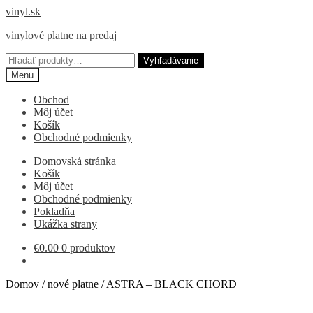
Preskočiť
Preskočiť
vinyl.sk
na
na
vinylové platne na predaj
navigáciu
obsah
Hľadať:
Vyhľadávanie
Menu
Obchod
Môj účet
Košík
Obchodné podmienky
Domovská stránka
Košík
Môj účet
Obchodné podmienky
Pokladňa
Ukážka strany
€
0.00
0 produktov
Domov
/
nové platne
/
ASTRA – BLACK CHORD