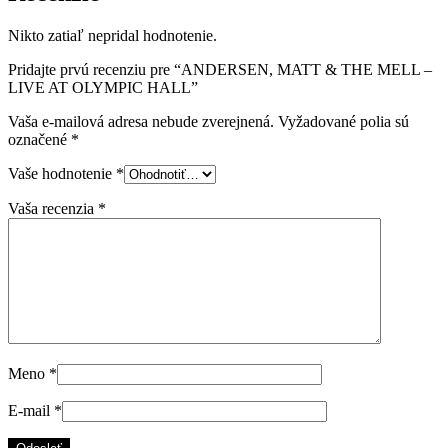
AT
Nikto zatiaľ nepridal hodnotenie.
OLYMPIC
HALL
Pridajte prvú recenziu pre “ANDERSEN, MATT & THE MELL –
LIVE AT OLYMPIC HALL”
Vaša e-mailová adresa nebude zverejnená.
Vyžadované polia sú
označené
*
Vaše hodnotenie
*
Vaša recenzia
*
Meno
*
E-mail
*