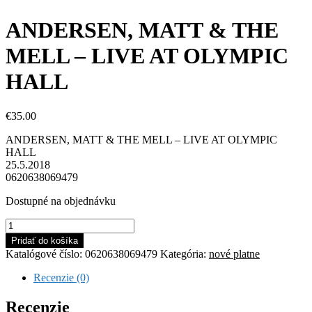
ANDERSEN, MATT & THE
MELL – LIVE AT OLYMPIC
HALL
€
35.00
ANDERSEN, MATT & THE MELL – LIVE AT OLYMPIC
HALL
25.5.2018
0620638069479
Dostupné na objednávku
množstvo
ANDERSEN,
Pridať do košíka
MATT
Katalógové číslo:
0620638069479
Kategória:
nové platne
&
THE
Recenzie (0)
MELL
-
Recenzie
LIVE