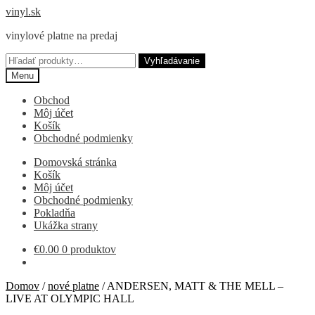
Preskočiť
Preskočiť
vinyl.sk
na
na
vinylové platne na predaj
navigáciu
obsah
Hľadať:
Vyhľadávanie
Menu
Obchod
Môj účet
Košík
Obchodné podmienky
Domovská stránka
Košík
Môj účet
Obchodné podmienky
Pokladňa
Ukážka strany
€
0.00
0 produktov
Domov
/
nové platne
/
ANDERSEN, MATT & THE MELL –
LIVE AT OLYMPIC HALL