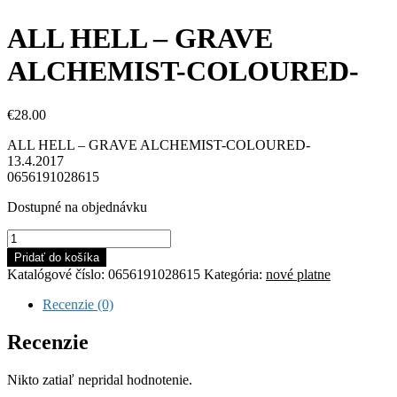
ALL HELL – GRAVE
ALCHEMIST-COLOURED-
€
28.00
ALL HELL – GRAVE ALCHEMIST-COLOURED-
13.4.2017
0656191028615
Dostupné na objednávku
množstvo
ALL
Pridať do košíka
HELL
Katalógové číslo:
0656191028615
Kategória:
nové platne
-
GRAVE
Recenzie (0)
ALCHEMIST-
COLOURED-
Recenzie
Nikto zatiaľ nepridal hodnotenie.