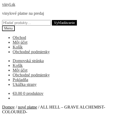
Preskočiť
Preskočiť
vinyl.sk
na
na
vinylové platne na predaj
navigáciu
obsah
Hľadať:
Vyhľadávanie
Menu
Obchod
Môj účet
Košík
Obchodné podmienky
Domovská stránka
Košík
Môj účet
Obchodné podmienky
Pokladňa
Ukážka strany
€
0.00
0 produktov
Domov
/
nové platne
/
ALL HELL – GRAVE ALCHEMIST-
COLOURED-