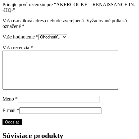
Pridajte prvú recenziu pre “AKERCOCKE – RENAISSANCE IN..
-HQ-”
Vaša e-mailová adresa nebude zverejnená.
Vyžadované polia sú
označené
*
Vaše hodnotenie
*
Vaša recenzia
*
Meno
*
E-mail
*
Súvisiace produkty