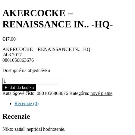
AKERCOCKE –
RENAISSANCE IN.. -HQ-
€
47.00
AKERCOCKE – RENAISSANCE IN.. -HQ-
24.8.2017
0801056863676
Dostupné na objednávku
množstvo
AKERCOCKE
Pridať do košíka
-
Katalógové číslo:
0801056863676
Kategória:
nové platne
RENAISSANCE
IN..
Recenzie (0)
-
HQ-
Recenzie
Nikto zatiaľ nepridal hodnotenie.