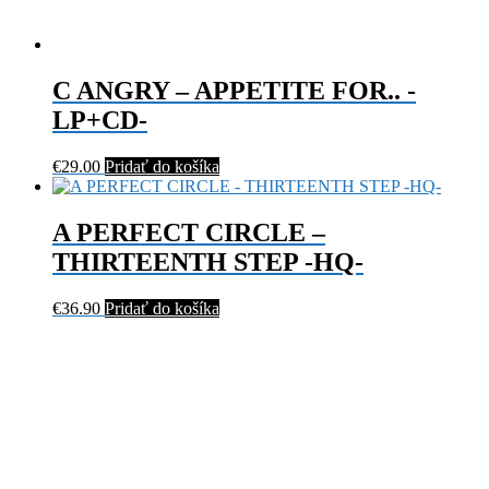
C ANGRY – APPETITE FOR.. -
LP+CD-
€
29.00
Pridať do košíka
A PERFECT CIRCLE –
THIRTEENTH STEP -HQ-
€
36.90
Pridať do košíka
AFTERLIFE - BREAKING POINT
AFTERPARTEES - LIFE IS EASY -LP+CD-
© vinyl.sk 2026
Built with WooCommerce
.
Môj účet
Hľadať
Hľadať:
Vyhľadávanie