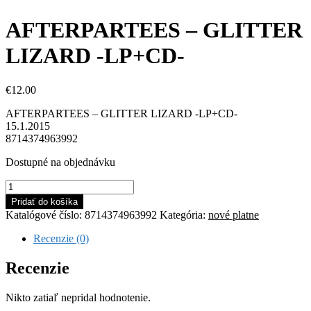
AFTERPARTEES – GLITTER
LIZARD -LP+CD-
€
12.00
AFTERPARTEES – GLITTER LIZARD -LP+CD-
15.1.2015
8714374963992
Dostupné na objednávku
množstvo
AFTERPARTEES
Pridať do košíka
-
Katalógové číslo:
8714374963992
Kategória:
nové platne
GLITTER
LIZARD
Recenzie (0)
-
LP+CD-
Recenzie
Nikto zatiaľ nepridal hodnotenie.