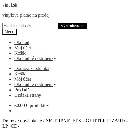
Preskočiť
Preskočiť
vinyl.sk
na
na
vinylové platne na predaj
navigáciu
obsah
Hľadať:
Vyhľadávanie
Menu
Obchod
Môj účet
Košík
Obchodné podmienky
Domovská stránka
Košík
Môj účet
Obchodné podmienky
Pokladňa
Ukážka strany
€
0.00
0 produktov
Domov
/
nové platne
/
AFTERPARTEES – GLITTER LIZARD -
LP+CD-