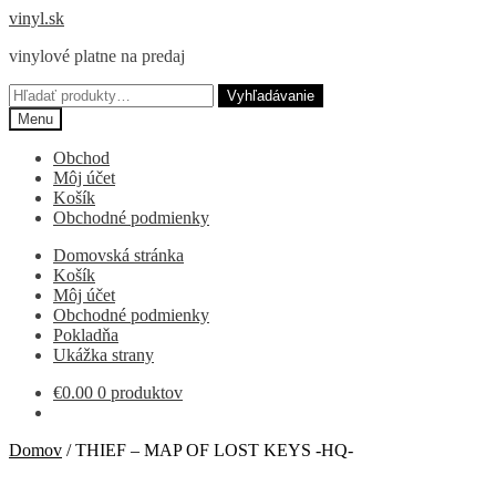
Preskočiť
Preskočiť
vinyl.sk
na
na
vinylové platne na predaj
navigáciu
obsah
Hľadať:
Vyhľadávanie
Menu
Obchod
Môj účet
Košík
Obchodné podmienky
Domovská stránka
Košík
Môj účet
Obchodné podmienky
Pokladňa
Ukážka strany
€
0.00
0 produktov
Domov
/
THIEF – MAP OF LOST KEYS -HQ-