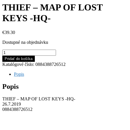
THIEF – MAP OF LOST
KEYS -HQ-
€
39.30
Dostupné na objednávku
množstvo
THIEF
Pridať do košíka
-
Katalógové číslo:
0884388726512
MAP
OF
Popis
LOST
KEYS
Popis
-
HQ-
THIEF – MAP OF LOST KEYS -HQ-
26.7.2019
0884388726512