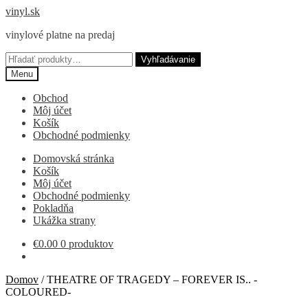
Preskočiť
Preskočiť
vinyl.sk
na
na
vinylové platne na predaj
navigáciu
obsah
Hľadať:
Vyhľadávanie
Menu
Obchod
Môj účet
Košík
Obchodné podmienky
Domovská stránka
Košík
Môj účet
Obchodné podmienky
Pokladňa
Ukážka strany
€
0.00
0 produktov
Domov
/
THEATRE OF TRAGEDY – FOREVER IS.. -
COLOURED-