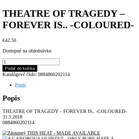
THEATRE OF TRAGEDY –
FOREVER IS.. -COLOURED-
€
42.50
Dostupné na objednávku
množstvo
THEATRE
Pridať do košíka
OF
Katalógové číslo:
0884860202114
TRAGEDY
-
Popis
FOREVER
IS..
Popis
-
COLOURED-
THEATRE OF TRAGEDY – FOREVER IS.. -COLOURED-
31.5.2018
0884860202114
THIS HEAT - MADE AVAILABLE
A