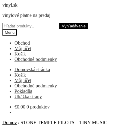
Preskočiť
Preskočiť
vinyl.sk
na
na
vinylové platne na predaj
navigáciu
obsah
Hľadať:
Vyhľadávanie
Menu
Obchod
Môj účet
Košík
Obchodné podmienky
Domovská stránka
Košík
Môj účet
Obchodné podmienky
Pokladňa
Ukážka strany
€
0.00
0 produktov
Domov
/
STONE TEMPLE PILOTS – TINY MUSIC