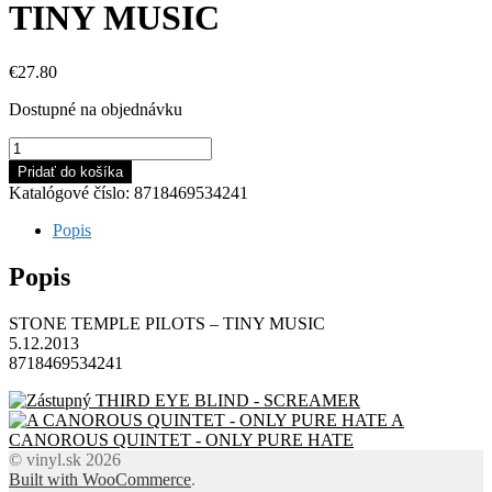
TINY MUSIC
€
27.80
Dostupné na objednávku
množstvo
STONE
Pridať do košíka
TEMPLE
Katalógové číslo:
8718469534241
PILOTS
-
Popis
TINY
MUSIC
Popis
STONE TEMPLE PILOTS – TINY MUSIC
5.12.2013
8718469534241
THIRD EYE BLIND - SCREAMER
A
CANOROUS QUINTET - ONLY PURE HATE
© vinyl.sk 2026
Built with WooCommerce
.