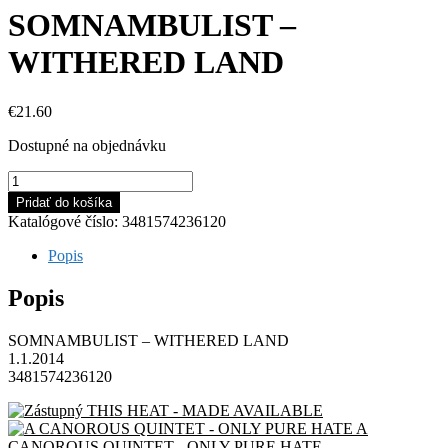
SOMNAMBULIST –
WITHERED LAND
€
21.60
Dostupné na objednávku
množstvo
SOMNAMBULIST
Pridať do košíka
-
Katalógové číslo:
3481574236120
WITHERED
LAND
Popis
Popis
SOMNAMBULIST – WITHERED LAND
1.1.2014
3481574236120
THIS HEAT - MADE AVAILABLE
A
CANOROUS QUINTET - ONLY PURE HATE