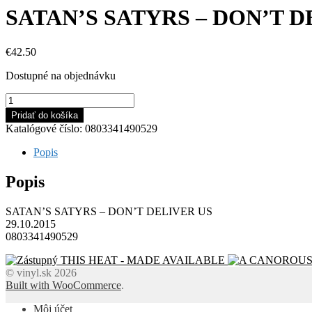
SATAN’S SATYRS – DON’T D
€
42.50
Dostupné na objednávku
množstvo
SATAN'S
Pridať do košíka
SATYRS
Katalógové číslo:
0803341490529
-
DON'T
Popis
DELIVER
US
Popis
SATAN’S SATYRS – DON’T DELIVER US
29.10.2015
0803341490529
THIS HEAT - MADE AVAILABLE
© vinyl.sk 2026
Built with WooCommerce
.
Môj účet