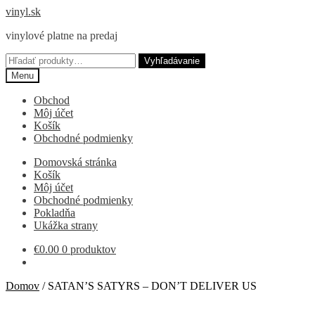
Preskočiť
Preskočiť
vinyl.sk
na
na
vinylové platne na predaj
navigáciu
obsah
Hľadať:
Vyhľadávanie
Menu
Obchod
Môj účet
Košík
Obchodné podmienky
Domovská stránka
Košík
Môj účet
Obchodné podmienky
Pokladňa
Ukážka strany
€
0.00
0 produktov
Domov
/
SATAN’S SATYRS – DON’T DELIVER US