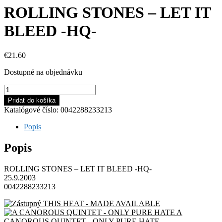
ROLLING STONES – LET IT
BLEED -HQ-
€
21.60
Dostupné na objednávku
množstvo
ROLLING
Pridať do košíka
STONES
Katalógové číslo:
0042288233213
-
LET
Popis
IT
BLEED
Popis
-
HQ-
ROLLING STONES – LET IT BLEED -HQ-
25.9.2003
0042288233213
THIS HEAT - MADE AVAILABLE
A
CANOROUS QUINTET - ONLY PURE HATE