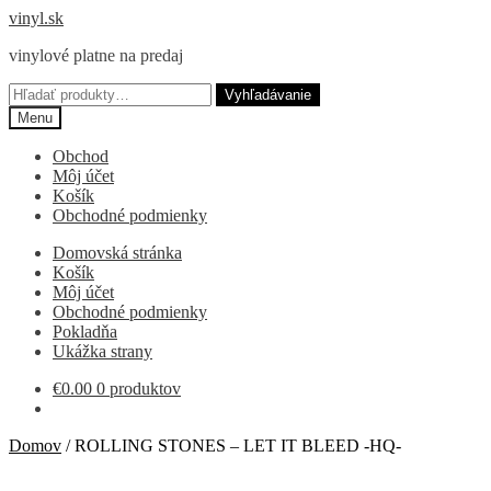
Preskočiť
Preskočiť
vinyl.sk
na
na
vinylové platne na predaj
navigáciu
obsah
Hľadať:
Vyhľadávanie
Menu
Obchod
Môj účet
Košík
Obchodné podmienky
Domovská stránka
Košík
Môj účet
Obchodné podmienky
Pokladňa
Ukážka strany
€
0.00
0 produktov
Domov
/
ROLLING STONES – LET IT BLEED -HQ-