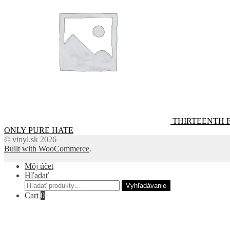
THIRTEENTH 
ONLY PURE HATE
© vinyl.sk 2026
Built with WooCommerce
.
Môj účet
Hľadať
Hľadať:
Vyhľadávanie
Cart
0