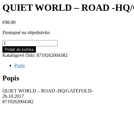
QUIET WORLD – ROAD -HQ
€
98.00
Dostupné na objednávku
množstvo
QUIET
Pridať do košíka
WORLD
Katalógové číslo:
8719262004382
-
ROAD
Popis
-
HQ/GATEFOLD-
Popis
QUIET WORLD – ROAD -HQ/GATEFOLD-
26.10.2017
8719262004382