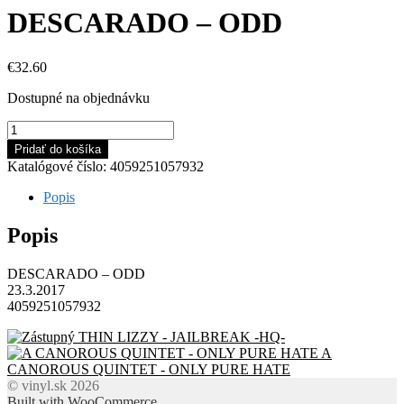
DESCARADO – ODD
€
32.60
Dostupné na objednávku
množstvo
DESCARADO
Pridať do košíka
-
Katalógové číslo:
4059251057932
ODD
Popis
Popis
DESCARADO – ODD
23.3.2017
4059251057932
THIN LIZZY - JAILBREAK -HQ-
A
CANOROUS QUINTET - ONLY PURE HATE
© vinyl.sk 2026
Built with WooCommerce
.