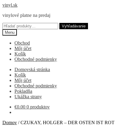
Preskočiť
Preskočiť
vinyl.sk
na
na
vinylové platne na predaj
navigáciu
obsah
Hľadať:
Vyhľadávanie
Menu
Obchod
Môj účet
Košík
Obchodné podmienky
Domovská stránka
Košík
Môj účet
Obchodné podmienky
Pokladňa
Ukážka strany
€
0.00
0 produktov
Domov
/
CZUKAY, HOLGER – DER OSTEN IST ROT