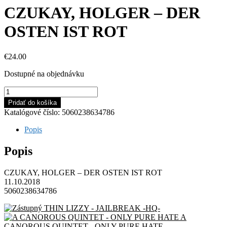
CZUKAY, HOLGER – DER
OSTEN IST ROT
€
24.00
Dostupné na objednávku
množstvo
CZUKAY,
Pridať do košíka
HOLGER
Katalógové číslo:
5060238634786
-
DER
Popis
OSTEN
IST
Popis
ROT
CZUKAY, HOLGER – DER OSTEN IST ROT
11.10.2018
5060238634786
THIN LIZZY - JAILBREAK -HQ-
A
CANOROUS QUINTET - ONLY PURE HATE