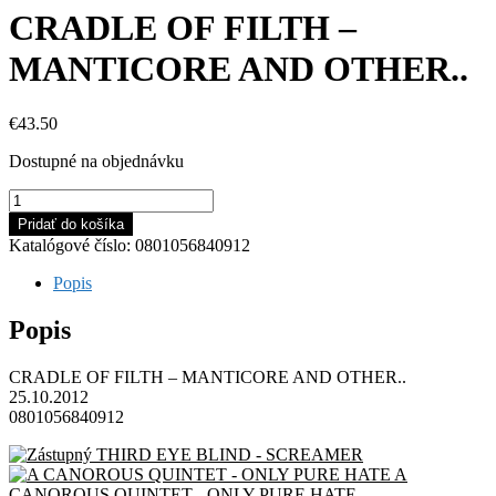
CRADLE OF FILTH –
MANTICORE AND OTHER..
€
43.50
Dostupné na objednávku
množstvo
CRADLE
Pridať do košíka
OF
Katalógové číslo:
0801056840912
FILTH
-
Popis
MANTICORE
AND
Popis
OTHER..
CRADLE OF FILTH – MANTICORE AND OTHER..
25.10.2012
0801056840912
THIRD EYE BLIND - SCREAMER
A
CANOROUS QUINTET - ONLY PURE HATE