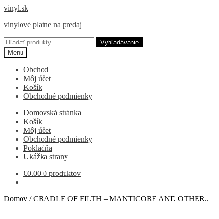
Preskočiť
Preskočiť
vinyl.sk
na
na
vinylové platne na predaj
navigáciu
obsah
Hľadať:
Vyhľadávanie
Menu
Obchod
Môj účet
Košík
Obchodné podmienky
Domovská stránka
Košík
Môj účet
Obchodné podmienky
Pokladňa
Ukážka strany
€
0.00
0 produktov
Domov
/
CRADLE OF FILTH – MANTICORE AND OTHER..