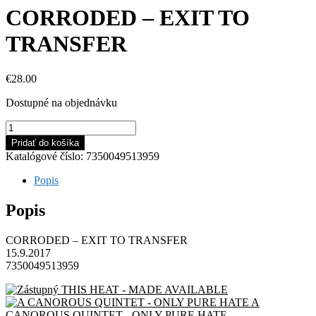
CORRODED – EXIT TO
TRANSFER
€
28.00
Dostupné na objednávku
množstvo
CORRODED
Pridať do košíka
-
Katalógové číslo:
7350049513959
EXIT
TO
Popis
TRANSFER
Popis
CORRODED – EXIT TO TRANSFER
15.9.2017
7350049513959
THIS HEAT - MADE AVAILABLE
A
CANOROUS QUINTET - ONLY PURE HATE