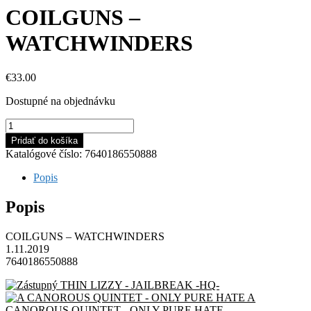
COILGUNS –
WATCHWINDERS
€
33.00
Dostupné na objednávku
množstvo
COILGUNS
Pridať do košíka
-
Katalógové číslo:
7640186550888
WATCHWINDERS
Popis
Popis
COILGUNS – WATCHWINDERS
1.11.2019
7640186550888
THIN LIZZY - JAILBREAK -HQ-
A
CANOROUS QUINTET - ONLY PURE HATE