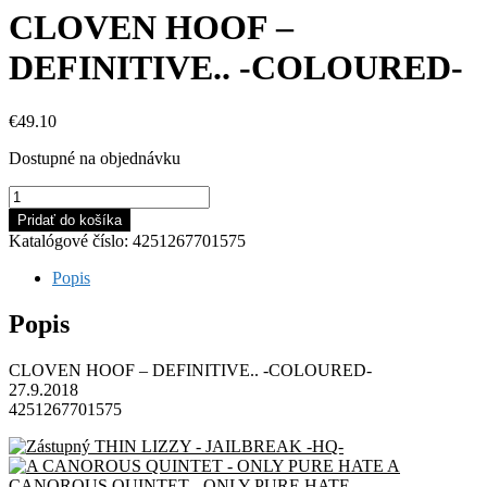
CLOVEN HOOF –
DEFINITIVE.. -COLOURED-
€
49.10
Dostupné na objednávku
množstvo
CLOVEN
Pridať do košíka
HOOF
Katalógové číslo:
4251267701575
-
DEFINITIVE..
Popis
-
COLOURED-
Popis
CLOVEN HOOF – DEFINITIVE.. -COLOURED-
27.9.2018
4251267701575
THIN LIZZY - JAILBREAK -HQ-
A
CANOROUS QUINTET - ONLY PURE HATE