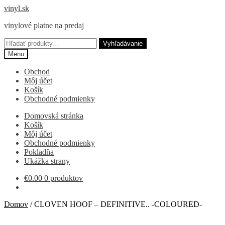
Preskočiť
Preskočiť
vinyl.sk
na
na
vinylové platne na predaj
navigáciu
obsah
Hľadať:
Vyhľadávanie
Menu
Obchod
Môj účet
Košík
Obchodné podmienky
Domovská stránka
Košík
Môj účet
Obchodné podmienky
Pokladňa
Ukážka strany
€
0.00
0 produktov
Domov
/
CLOVEN HOOF – DEFINITIVE.. -COLOURED-