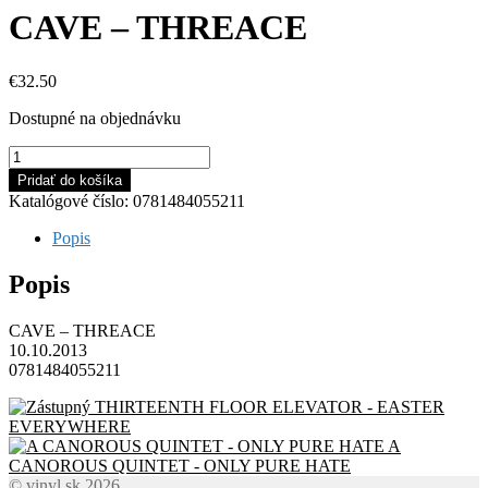
CAVE – THREACE
€
32.50
Dostupné na objednávku
množstvo
CAVE
Pridať do košíka
-
Katalógové číslo:
0781484055211
THREACE
Popis
Popis
CAVE – THREACE
10.10.2013
0781484055211
THIRTEENTH FLOOR ELEVATOR - EASTER
EVERYWHERE
A
CANOROUS QUINTET - ONLY PURE HATE
© vinyl.sk 2026