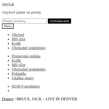
Preskočiť
Preskočiť
vinyl.sk
na
na
vinylové platne na predaj
navigáciu
obsah
Hľadať:
Vyhľadávanie
Menu
Obchod
Môj účet
Košík
Obchodné podmienky
Domovská stránka
Košík
Môj účet
Obchodné podmienky
Pokladňa
Ukážka strany
€
0.00
0 produktov
Domov
/
BRUCE, JACK – LIVE IN DENVER