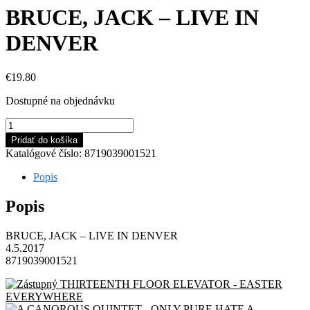
BRUCE, JACK – LIVE IN
DENVER
€
19.80
Dostupné na objednávku
množstvo
BRUCE,
Pridať do košíka
JACK
Katalógové číslo:
8719039001521
-
LIVE
Popis
IN
DENVER
Popis
BRUCE, JACK – LIVE IN DENVER
4.5.2017
8719039001521
THIRTEENTH FLOOR ELEVATOR - EASTER
EVERYWHERE
A