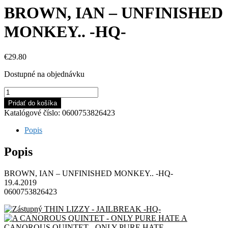
BROWN, IAN – UNFINISHED
MONKEY.. -HQ-
€
29.80
Dostupné na objednávku
množstvo
BROWN,
Pridať do košíka
IAN
Katalógové číslo:
0600753826423
-
UNFINISHED
Popis
MONKEY..
-
Popis
HQ-
BROWN, IAN – UNFINISHED MONKEY.. -HQ-
19.4.2019
0600753826423
THIN LIZZY - JAILBREAK -HQ-
A
CANOROUS QUINTET - ONLY PURE HATE