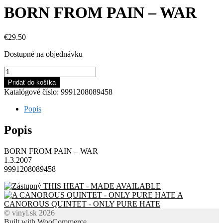
BORN FROM PAIN – WAR
€
29.50
Dostupné na objednávku
množstvo
BORN
Pridať do košíka
FROM
Katalógové číslo:
9991208089458
PAIN
-
Popis
WAR
Popis
BORN FROM PAIN – WAR
1.3.2007
9991208089458
THIS HEAT - MADE AVAILABLE
A
CANOROUS QUINTET - ONLY PURE HATE
© vinyl.sk 2026
Built with WooCommerce
.