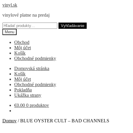
Preskočiť
Preskočiť
vinyl.sk
na
na
vinylové platne na predaj
navigáciu
obsah
Hľadať:
Vyhľadávanie
Menu
Obchod
Môj účet
Košík
Obchodné podmienky
Domovská stránka
Košík
Môj účet
Obchodné podmienky
Pokladňa
Ukážka strany
€
0.00
0 produktov
Domov
/
BLUE OYSTER CULT – BAD CHANNELS