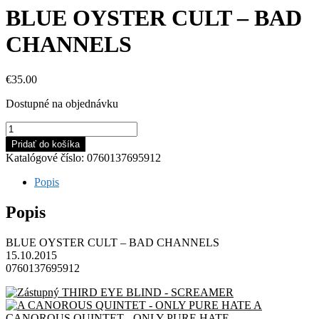
BLUE OYSTER CULT – BAD
CHANNELS
€
35.00
Dostupné na objednávku
množstvo
BLUE
Pridať do košíka
OYSTER
Katalógové číslo:
0760137695912
CULT
-
Popis
BAD
CHANNELS
Popis
BLUE OYSTER CULT – BAD CHANNELS
15.10.2015
0760137695912
THIRD EYE BLIND - SCREAMER
A
CANOROUS QUINTET - ONLY PURE HATE