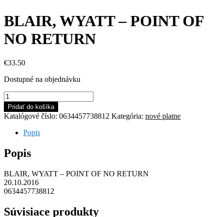
BLAIR, WYATT – POINT OF
NO RETURN
€
33.50
Dostupné na objednávku
množstvo
BLAIR,
Pridať do košíka
WYATT
Katalógové číslo:
0634457738812
Kategória:
nové platne
-
POINT
Popis
OF
NO
Popis
RETURN
BLAIR, WYATT – POINT OF NO RETURN
20.10.2016
0634457738812
Súvisiace produkty