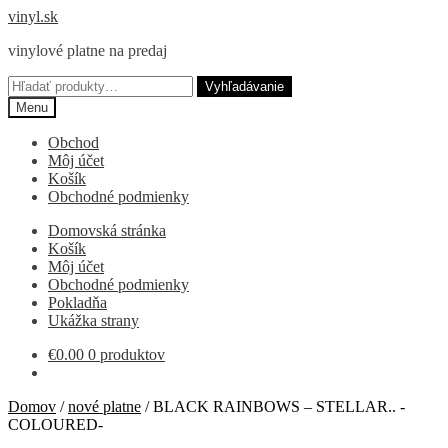
Preskočiť
Preskočiť
vinyl.sk
na
na
vinylové platne na predaj
navigáciu
obsah
Hľadať:
Vyhľadávanie
Menu
Obchod
Môj účet
Košík
Obchodné podmienky
Domovská stránka
Košík
Môj účet
Obchodné podmienky
Pokladňa
Ukážka strany
€
0.00
0 produktov
Domov
/
nové platne
/
BLACK RAINBOWS – STELLAR.. -
COLOURED-