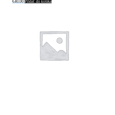
€
40.00
Pridať do košíka
AC/DC – BALLBREAKER -HQ-
€
29.00
Pridať do košíka