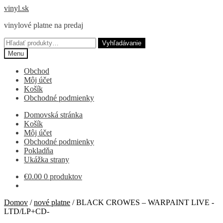
Preskočiť
Preskočiť
vinyl.sk
na
na
vinylové platne na predaj
navigáciu
obsah
Hľadať:
Vyhľadávanie
Menu
Obchod
Môj účet
Košík
Obchodné podmienky
Domovská stránka
Košík
Môj účet
Obchodné podmienky
Pokladňa
Ukážka strany
€
0.00
0 produktov
Domov
/
nové platne
/
BLACK CROWES – WARPAINT LIVE -
LTD/LP+CD-