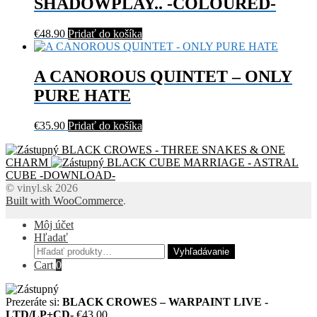
SHADOWPLAY.. -COLOURED-
€
48.90
Pridať do košíka
A CANOROUS QUINTET – ONLY
PURE HATE
€
35.90
Pridať do košíka
BLACK CROWES - THREE SNAKES & ONE
CHARM
BLACK CUBE MARRIAGE - ASTRAL
CUBE -DOWNLOAD-
© vinyl.sk 2026
Built with WooCommerce
.
Môj účet
Hľadať
Hľadať:
Vyhľadávanie
Cart
0
Prezeráte si:
BLACK CROWES – WARPAINT LIVE -
LTD/LP+CD-
€
43.00