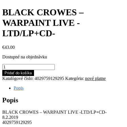
BLACK CROWES –
WARPAINT LIVE -
LTD/LP+CD-
€
43.00
Dostupné na objednávku
množstvo
BLACK
Pridať do košíka
CROWES
Katalógové číslo:
4029759129295
Kategória:
nové platne
-
WARPAINT
Popis
LIVE
-
Popis
LTD/LP+CD-
BLACK CROWES – WARPAINT LIVE -LTD/LP+CD-
8.2.2019
4029759129295