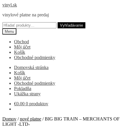
Preskočiť
Preskočiť
vinyl.sk
na
na
vinylové platne na predaj
navigáciu
obsah
Hľadať:
Vyhľadávanie
Menu
Obchod
Môj účet
Košík
Obchodné podmienky
Domovská stránka
Košík
Môj účet
Obchodné podmienky
Pokladňa
Ukážka strany
€
0.00
0 produktov
Domov
/
nové platne
/
BIG BIG TRAIN – MERCHANTS OF
LIGHT -LTD-