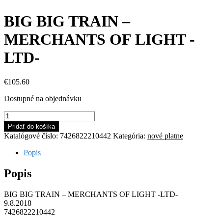
BIG BIG TRAIN –
MERCHANTS OF LIGHT -
LTD-
€
105.60
Dostupné na objednávku
množstvo
BIG
Pridať do košíka
BIG
Katalógové číslo:
7426822210442
Kategória:
nové platne
TRAIN
-
Popis
MERCHANTS
OF
Popis
LIGHT
-
BIG BIG TRAIN – MERCHANTS OF LIGHT -LTD-
LTD-
9.8.2018
7426822210442