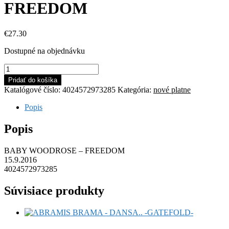
FREEDOM
€
27.30
Dostupné na objednávku
množstvo
BABY
Pridať do košíka
WOODROSE
Katalógové číslo:
4024572973285
Kategória:
nové platne
-
FREEDOM
Popis
Popis
BABY WOODROSE – FREEDOM
15.9.2016
4024572973285
Súvisiace produkty