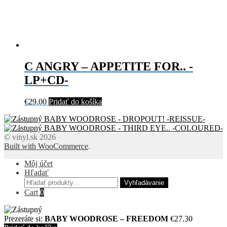
C ANGRY – APPETITE FOR.. -
LP+CD-
€
29.00
Pridať do košíka
BABY WOODROSE - DROPOUT! -REISSUE-
BABY WOODROSE - THIRD EYE.. -COLOURED-
© vinyl.sk 2026
Built with WooCommerce
.
Môj účet
Hľadať
Hľadať:
Vyhľadávanie
Cart
0
Prezeráte si:
BABY WOODROSE – FREEDOM
€
27.30