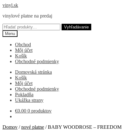
Preskočiť
Preskočiť
vinyl.sk
na
na
vinylové platne na predaj
navigáciu
obsah
Hľadať:
Vyhľadávanie
Menu
Obchod
Môj účet
Košík
Obchodné podmienky
Domovská stránka
Košík
Môj účet
Obchodné podmienky
Pokladňa
Ukážka strany
€
0.00
0 produktov
Domov
/
nové platne
/
BABY WOODROSE – FREEDOM