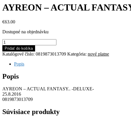
AYREON – ACTUAL FANTASY
€
63.00
Dostupné na objednávku
množstvo
AYREON
Pridať do košíka
-
Katalógové číslo:
0819873013709
Kategória:
nové platne
ACTUAL
FANTASY..
Popis
-
DELUXE-
Popis
AYREON – ACTUAL FANTASY.. -DELUXE-
25.8.2016
0819873013709
Súvisiace produkty