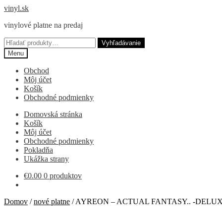
Preskočiť
Preskočiť
vinyl.sk
na
na
vinylové platne na predaj
navigáciu
obsah
Hľadať:
Vyhľadávanie
Menu
Obchod
Môj účet
Košík
Obchodné podmienky
Domovská stránka
Košík
Môj účet
Obchodné podmienky
Pokladňa
Ukážka strany
€
0.00
0 produktov
Domov
/
nové platne
/
AYREON – ACTUAL FANTASY.. -DELUX