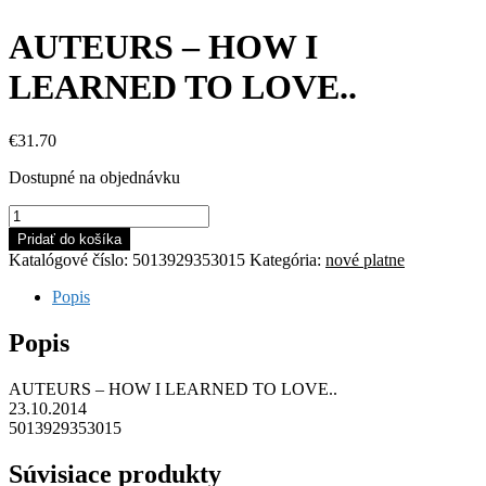
AUTEURS – HOW I
LEARNED TO LOVE..
€
31.70
Dostupné na objednávku
množstvo
AUTEURS
Pridať do košíka
-
Katalógové číslo:
5013929353015
Kategória:
nové platne
HOW
I
Popis
LEARNED
TO
Popis
LOVE..
AUTEURS – HOW I LEARNED TO LOVE..
23.10.2014
5013929353015
Súvisiace produkty