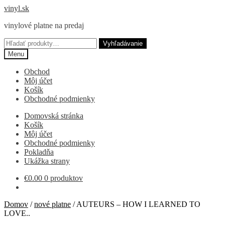
Preskočiť
Preskočiť
vinyl.sk
na
na
vinylové platne na predaj
navigáciu
obsah
Hľadať:
Vyhľadávanie
Menu
Obchod
Môj účet
Košík
Obchodné podmienky
Domovská stránka
Košík
Môj účet
Obchodné podmienky
Pokladňa
Ukážka strany
€
0.00
0 produktov
Domov
/
nové platne
/
AUTEURS – HOW I LEARNED TO
LOVE..