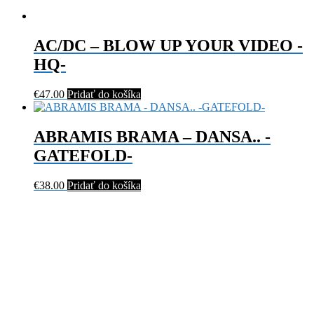
AC/DC – BLOW UP YOUR VIDEO -
HQ-
€
47.00
Pridať do košíka
ABRAMIS BRAMA – DANSA.. -
GATEFOLD-
€
38.00
Pridať do košíka
AURA NOIR - OUT TO DIE -COLOURED-
AUTISTI - AUTISTI
© vinyl.sk 2026
Built with WooCommerce
.
Môj účet
Hľadať
Hľadať:
Vyhľadávanie
Cart
0