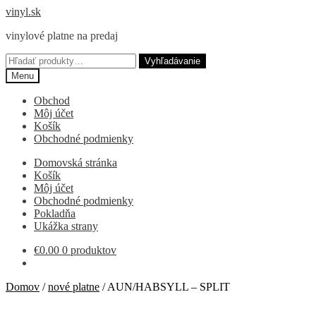
Preskočiť
Preskočiť
vinyl.sk
na
na
vinylové platne na predaj
navigáciu
obsah
Hľadať:
Vyhľadávanie
Menu
Obchod
Môj účet
Košík
Obchodné podmienky
Domovská stránka
Košík
Môj účet
Obchodné podmienky
Pokladňa
Ukážka strany
€
0.00
0 produktov
Domov
/
nové platne
/
AUN/HABSYLL – SPLIT