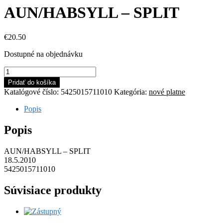
AUN/HABSYLL – SPLIT
€
20.50
Dostupné na objednávku
množstvo
AUN/HABSYLL
Pridať do košíka
-
Katalógové číslo:
5425015711010
Kategória:
nové platne
SPLIT
Popis
Popis
AUN/HABSYLL – SPLIT
18.5.2010
5425015711010
Súvisiace produkty