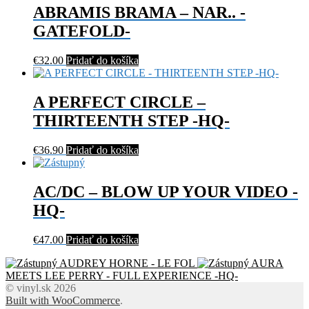
ABRAMIS BRAMA – NAR.. -
GATEFOLD-
€
32.00
Pridať do košíka
A PERFECT CIRCLE –
THIRTEENTH STEP -HQ-
€
36.90
Pridať do košíka
AC/DC – BLOW UP YOUR VIDEO -
HQ-
€
47.00
Pridať do košíka
AUDREY HORNE - LE FOL
AURA
MEETS LEE PERRY - FULL EXPERIENCE -HQ-
© vinyl.sk 2026
Built with WooCommerce
.